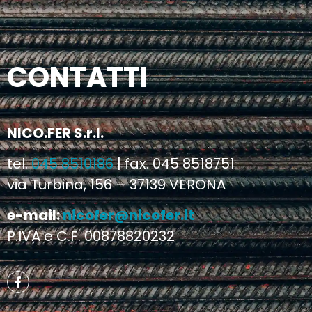
CONTATTI
NICO.FER S.r.l.
tel.
045 8510186
| fax. 045 8518751
via Turbina, 156 – 37139 VERONA
e-mail:
nicofer@nicofer.it
P.IVA e C.F. 00878820232